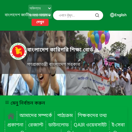
বাংলাদেশ জাতীয় তথ্য বাতায়ন
English
দেখুন
বাংলাদেশ কারিগরি শিক্ষা বোর্ড
গণপ্রজাতন্ত্রী বাংলাদেশ সরকার
মেনু নির্বাচন করুন
আমাদের সম্পর্কে
পাঠ্যক্রম
শিক্ষকদের তথ্য
প্রকাশনা
রেজাল্ট
ডাউনলোড
QAIR ওয়েবসাইট
ই-সেবা