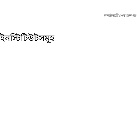
কনটেন্টটি শেষ হাল-না
ইনস্টিটিউটসমূহ