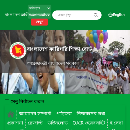
বাংলাদেশ জাতীয় তথ্য বাতায়ন
English
দেখুন
বাংলাদেশ কারিগরি শিক্ষা বোর্ড
গণপ্রজাতন্ত্রী বাংলাদেশ সরকার
মেনু নির্বাচন করুন
আমাদের সম্পর্কে
পাঠ্যক্রম
শিক্ষকদের তথ্য
প্রকাশনা
রেজাল্ট
ডাউনলোড
QAIR ওয়েবসাইট
ই-সেবা