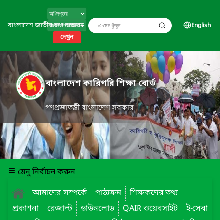
বাংলাদেশ জাতীয় তথ্য বাতায়ন
English
দেখুন
বাংলাদেশ কারিগরি শিক্ষা বোর্ড
গণপ্রজাতন্ত্রী বাংলাদেশ সরকার
মেনু নির্বাচন করুন
আমাদের সম্পর্কে
পাঠ্যক্রম
শিক্ষকদের তথ্য
প্রকাশনা
রেজাল্ট
ডাউনলোড
QAIR ওয়েবসাইট
ই-সেবা