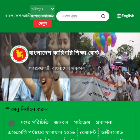
বাংলাদেশ জাতীয় তথ্য বাতায়ন
English
দেখুন
বাংলাদেশ কারিগরি শিক্ষা বোর্ড
গণপ্রজাতন্ত্রী বাংলাদেশ সরকার
মেনু নির্বাচন করুন
দপ্তর পরিচিতি
জনবল
পাঠ্যক্রম
প্রকাশনা
এসএসসি পর্যায়ের ফলাফল ২০২৬
রেজাল্ট
ডাউনলোড