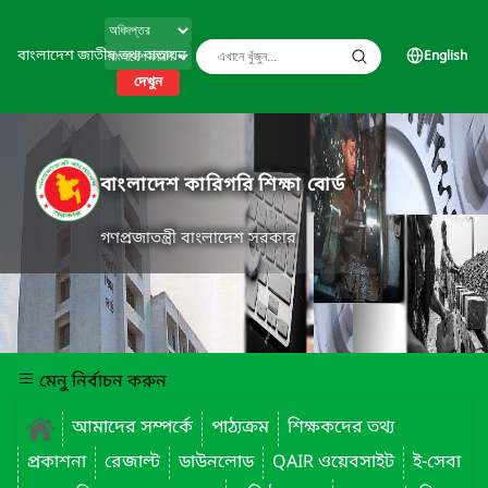
বাংলাদেশ জাতীয় তথ্য বাতায়ন
English
দেখুন
বাংলাদেশ কারিগরি শিক্ষা বোর্ড
গণপ্রজাতন্ত্রী বাংলাদেশ সরকার
মেনু নির্বাচন করুন
আমাদের সম্পর্কে
পাঠ্যক্রম
শিক্ষকদের তথ্য
প্রকাশনা
রেজাল্ট
ডাউনলোড
QAIR ওয়েবসাইট
ই-সেবা