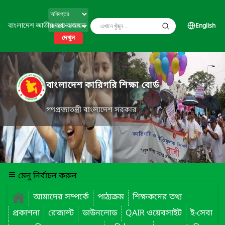
বাংলাদেশ জাতীয় তথ্য বাতায়ন
English
দেখুন
বাংলাদেশ কারিগরি শিক্ষা বোর্ড
গণপ্রজাতন্ত্রী বাংলাদেশ সরকার
মেনু নির্বাচন করুন
আমাদের সম্পর্কে
পাঠ্যক্রম
শিক্ষকদের তথ্য
প্রকাশনা
রেজাল্ট
ডাউনলোড
QAIR ওয়েবসাইট
ই-সেবা