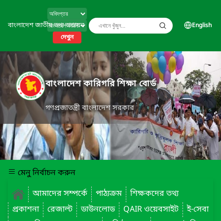
বাংলাদেশ জাতীয় তথ্য বাতায়ন
English
দেখুন
বাংলাদেশ কারিগরি শিক্ষা বোর্ড
গণপ্রজাতন্ত্রী বাংলাদেশ সরকার
মেনু নির্বাচন করুন
আমাদের সম্পর্কে
পাঠ্যক্রম
শিক্ষকদের তথ্য
প্রকাশনা
রেজাল্ট
ডাউনলোড
QAIR ওয়েবসাইট
ই-সেবা