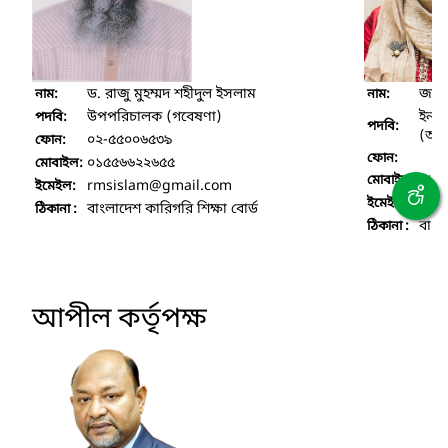
ড. রাজু মুহম্মদ শহীদুল ইসলাম
জনাব
নাম:
নাম:
উপপরিচালক (গবেষণা)
ইনফ
পদবি:
পদবি:
(অ. 
০২-৫৫০০৬৫৩৯
ফোন:
ফোন:
০১৫৫৬৬২২৬৫৫
মোবাইল:
০১৭
মোবাইল:
rmsislam
@gmail.com
ইমেইল:
mon
ইমেইল:
বাংলাদেশ কারিগরি শিক্ষা বোর্ড
ঠিকানা :
বাংল
ঠিকানা :
আপীল কর্তৃপক্ষ