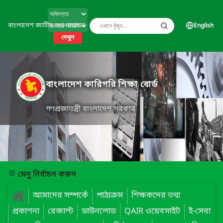
বাংলাদেশ জাতীয় তথ্য বাতায়ন
English
দেখুন
বাংলাদেশ কারিগরি শিক্ষা বোর্ড
গণপ্রজাতন্ত্রী বাংলাদেশ সরকার
মেনু নির্বাচন করুন
আমাদের সম্পর্কে
পাঠ্যক্রম
শিক্ষকদের তথ্য
প্রকাশনা
রেজাল্ট
ডাউনলোড
QAIR ওয়েবসাইট
ই-সেবা