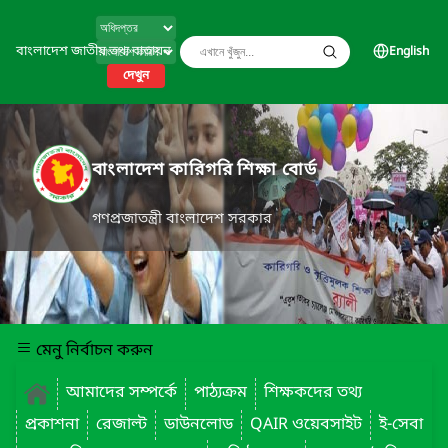
বাংলাদেশ জাতীয় তথ্য বাতায়ন
English
দেখুন
বাংলাদেশ কারিগরি শিক্ষা বোর্ড
গণপ্রজাতন্ত্রী বাংলাদেশ সরকার
মেনু নির্বাচন করুন
আমাদের সম্পর্কে
পাঠ্যক্রম
শিক্ষকদের তথ্য
প্রকাশনা
রেজাল্ট
ডাউনলোড
QAIR ওয়েবসাইট
ই-সেবা