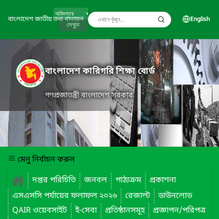
বাংলাদেশ জাতীয় তথ্য বাতায়ন
English
দেখুন
বাংলাদেশ কারিগরি শিক্ষা বোর্ড
গণপ্রজাতন্ত্রী বাংলাদেশ সরকার
মেনু নির্বাচন করুন
দপ্তর পরিচিতি
জনবল
পাঠ্যক্রম
প্রকাশনা
এসএসসি পর্যায়ের ফলাফল ২০২৬
রেজাল্ট
ডাউনলোড
QAIR ওয়েবসাইট
ই-সেবা
প্রতিষ্ঠানসমূহ
প্রজ্ঞাপন/পরিপত্র