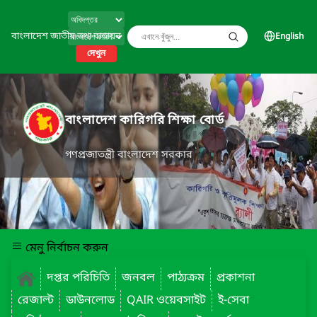
বাংলাদেশ জাতীয় তথ্য বাতায়ন
English
দেখুন
বাংলাদেশ কারিগরি শিক্ষা বোর্ড
গণপ্রজাতন্ত্রী বাংলাদেশ সরকার
মেনু নির্বাচন করুন
দপ্তর পরিচিতি
জনবল
পাঠ্যক্রম
প্রকাশনা
রেজাল্ট
ডাউনলোড
QAIR ওয়েবসাইট
ই-সেবা