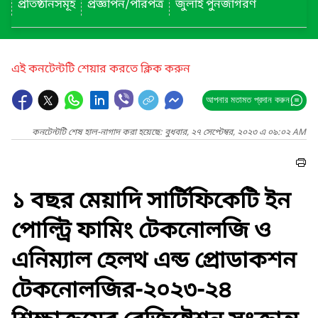
প্রতিষ্ঠানসমূহ
প্রজ্ঞাপন/পরিপত্র
জুলাই পুনর্জাগরণ
এই কনটেন্টটি শেয়ার করতে ক্লিক করুন
আপনার মতামত প্রদান করুন
কনটেন্টটি শেষ হাল-নাগাদ করা হয়েছে: বুধবার, ২৭ সেপ্টেম্বর, ২০২৩ এ ০৯:০২ AM
১ বছর মেয়াদি সার্টিফিকেটি ইন
পোল্ট্রি ফামিং টেকনোলজি ও
এনিম্যাল হেলথ এন্ড প্রোডাকশন
টেকনোলজির-২০২৩-২৪