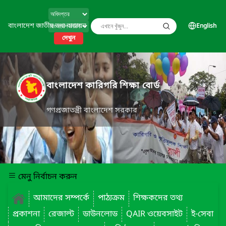
বাংলাদেশ জাতীয় তথ্য বাতায়ন
English
দেখুন
বাংলাদেশ কারিগরি শিক্ষা বোর্ড
গণপ্রজাতন্ত্রী বাংলাদেশ সরকার
মেনু নির্বাচন করুন
আমাদের সম্পর্কে
পাঠ্যক্রম
শিক্ষকদের তথ্য
প্রকাশনা
রেজাল্ট
ডাউনলোড
QAIR ওয়েবসাইট
ই-সেবা